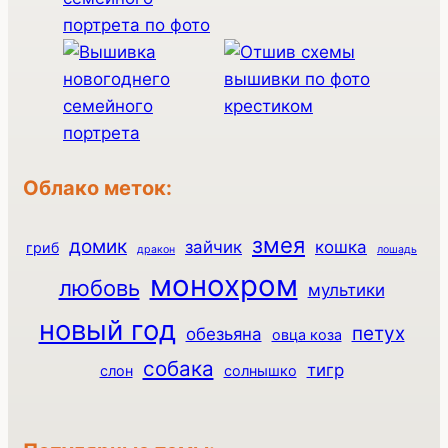
Облако меток:
змея
домик
зайчик
кошка
гриб
дракон
лошадь
монохром
любовь
мультики
новый год
петух
обезьяна
овца коза
собака
тигр
слон
солнышко