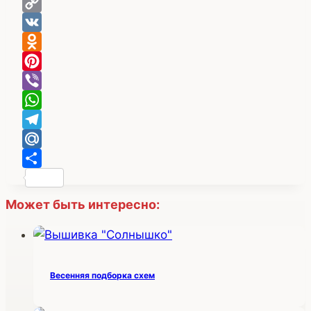
Copy
Link
VK
Odnoklassniki
Pinterest
Viber
WhatsApp
Telegram
Mail.Ru
Отправить
Может быть интересно:
Весенняя подборка схем