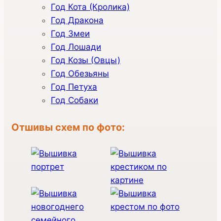
Год Кота (Кролика)
Год Дракона
Год Змеи
Год Лошади
Год Козы (Овцы)
Год Обезьяны
Год Петуха
Год Собаки
Отшивы схем по фото: