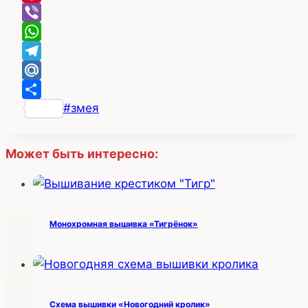
Pinterest
Viber
WhatsApp
Telegram
Mail.Ru
Метки
#
змея
Отправить
записи:
Может быть интересно:
Монохромная вышивка «Тигрёнок»
Схема вышивки «Новогодний кролик»