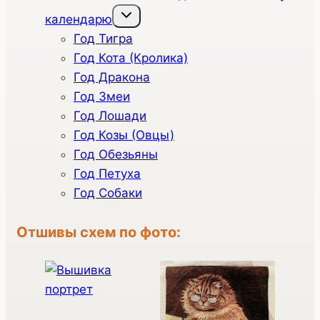
Переключить
календарю
дочернее
меню
Год Тигра
Год Кота (Кролика)
Год Дракона
Год Змеи
Год Лошади
Год Козы (Овцы)
Год Обезьяны
Год Петуха
Год Собаки
Отшивы схем по фото: