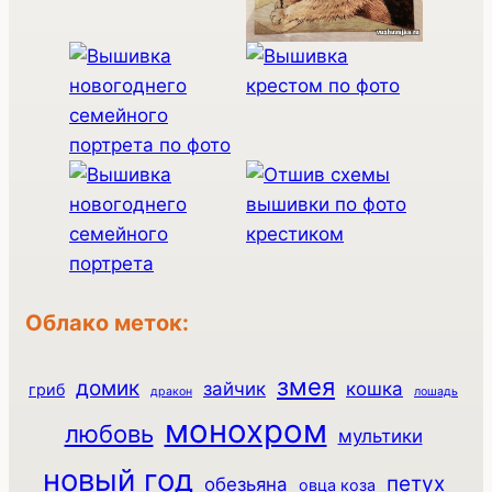
Облако меток:
змея
домик
зайчик
кошка
гриб
дракон
лошадь
монохром
любовь
мультики
новый год
петух
обезьяна
овца коза